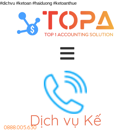
#dichvu #ketoan #haiduong #ketoanthue
Dịch vụ Kế
0888.005.630