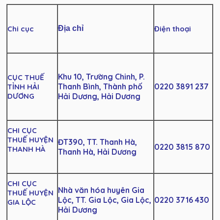
Chi cục
Địa chỉ
Điện thoại
Khu 10, Trường Chinh, P.
CỤC THUẾ
Thanh Bình, Thành phố
0220 3891 237
TỈNH HẢI
DƯƠNG
Hải Dương, Hải Dương
CHI CỤC
THUẾ HUYỆN
ĐT390, TT. Thanh Hà,
0220 3815 870
THANH HÀ
Thanh Hà, Hải Dương
CHI CỤC
Nhà văn hóa huyên Gia
THUẾ HUYỆN
Lộc, TT. Gia Lộc, Gia Lộc,
0220 3716 430
GIA LỘC
Hải Dương