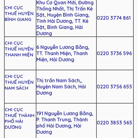
Khu Cơ Quan Mới, Đường
CHI CỤC
Thống Nhất, Thị Trấn Kẻ
THUẾ HUYỆN
Sặt, Huyện Bình Giang,
0220 3774 861
BÌNH GIANG
Tỉnh Hải Dương, TT. Kẻ
Sặt, Bình Giang, Hải
Dương
CHI CỤC
6 Nguyễn Lương Bằng,
THUẾ HUYỆN
TT. Thanh Miện, Thanh
0220 3736 596
THANH MIỆN
Miện, Hải Dương
CHI CỤC
Thị trấn Nam Sách,,
THUẾ HUYỆN
Huyện Nam Sách, Hải
0220 3756 655
NAM SÁCH
Dương
CHI CỤC
191 Nguyễn Lương Bằng,
THUẾ THÀNH
P. Thanh Trung, Thành
PHỐ HẢI
0220 3853 565
phố Hải Dương, Hải
DƯƠNG
Dương