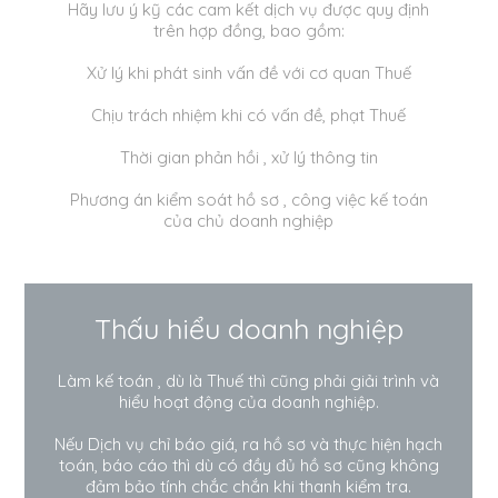
Hãy lưu ý kỹ các cam kết dịch vụ được quy định
trên hợp đồng, bao gồm:
Xử lý khi phát sinh vấn đề với cơ quan Thuế
Chịu trách nhiệm khi có vấn đề, phạt Thuế
Thời gian phản hồi , xử lý thông tin
Phương án kiểm soát hồ sơ , công việc kế toán
của chủ doanh nghiệp
Thấu hiểu doanh nghiệp
Làm kế toán , dù là Thuế thì cũng phải giải trình và
hiểu hoạt động của doanh nghiệp.
Nếu Dịch vụ chỉ báo giá, ra hồ sơ và thực hiện hạch
toán, báo cáo thì dù có đầy đủ hồ sơ cũng không
đảm bảo tính chắc chắn khi thanh kiểm tra.