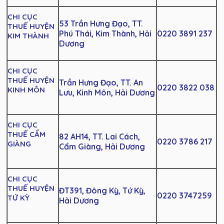
CHI CỤC
53 Trần Hưng Đạo, TT.
THUẾ HUYỆN
Phú Thái, Kim Thành, Hải
0220 3891 237
KIM THÀNH
Dương
CHI CỤC
THUẾ HUYỆN
Trần Hưng Đạo, TT. An
0220 3822 038
KINH MÔN
Lưu, Kinh Môn, Hải Dương
CHI CỤC
THUẾ CẨM
82 AH14, TT. Lai Cách,
0220 3786 217
GIÀNG
Cẩm Giàng, Hải Dương
CHI CỤC
THUẾ HUYỆN
ĐT391, Đông Kỳ, Tứ Kỳ,
0220 3747259
TỨ KỲ
Hải Dương