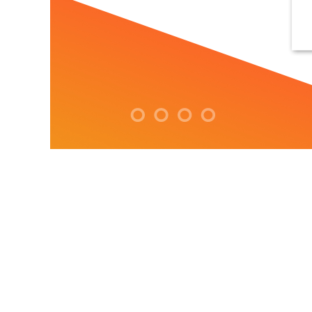
About Us
Services
Contact Us
FAQs