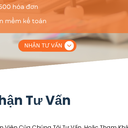
Nhận Tư Vấn
n Viên Của Chúng Tôi Tư Vấn, Hoặc Tham Khả