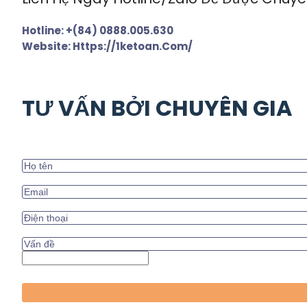
Hotline: +(84) 0888.005.630
Website: Https://1ketoan.Com/
TƯ VẤN BỞI CHUYÊN GIA