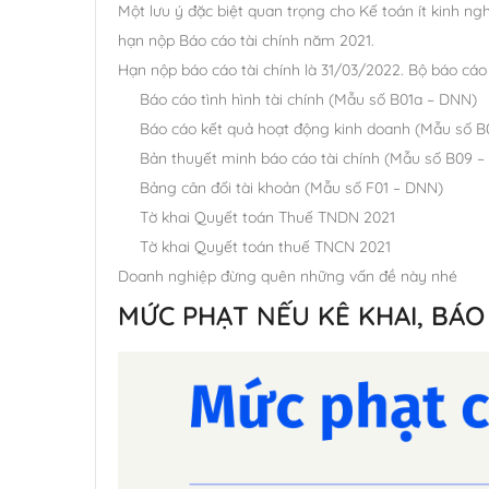
Một lưu ý đặc biệt quan trọng cho Kế toán ít kinh n
hạn nộp Báo cáo tài chính năm 2021.
Hạn nộp báo cáo tài chính là 31/03/2022. Bộ báo cáo 
Báo cáo tình hình tài chính (Mẫu số B01a – DNN)
Báo cáo kết quả hoạt động kinh doanh (Mẫu số 
Bản thuyết minh báo cáo tài chính (Mẫu số B09 
Bảng cân đối tài khoản (Mẫu số F01 – DNN)
Tờ khai Quyết toán Thuế TNDN 2021
Tờ khai Quyết toán thuế TNCN 2021
Doanh nghiệp đừng quên những vấn đề này nhé
MỨC PHẠT NẾU KÊ KHAI, BÁO