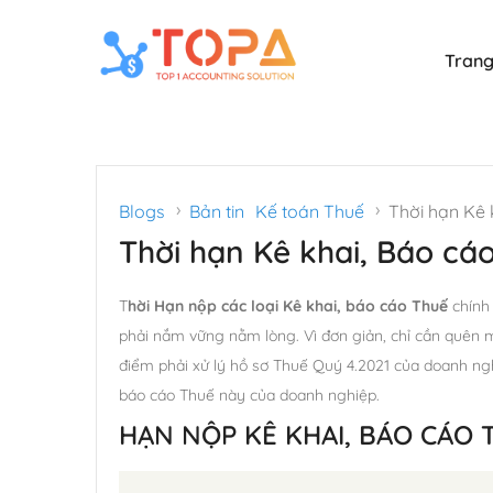
Trang
›
›
Blogs
Bản tin
Kế toán Thuế
Thời hạn Kê k
Thời hạn Kê khai, Báo cá
T
hời Hạn nộp các loại Kê khai, báo cáo Thuế
chính
phải nắm vững nằm lòng. Vì đơn giản, chỉ cần quên m
điểm phải xử lý hồ sơ Thuế Quý 4.2021 của doanh nghi
báo cáo Thuế này của doanh nghiệp.
HẠN NỘP KÊ KHAI, BÁO CÁO 