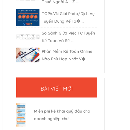
Thuê Ngoài A – Z ...
TOPA.VN Giải Pháp/Dịch Vụ
Tuyển Dụng Kế To� ...
So Sánh Giữa Việc Tự Tuyển
Kế Toán Và Sử ...
Phần Mềm Kế Toán Online
Nào Phù Hợp Nhất V� ...
BÀI VIẾT MỚI
Miễn phí kê khai quý đầu cho
doanh nghiệp chư ...