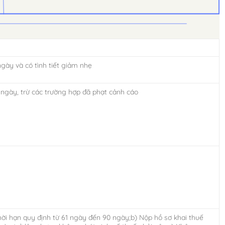
ngày và có tình tiết giảm nhẹ
 ngày, trừ các trường hợp đã phạt cảnh cáo
hời hạn quy định từ 61 ngày đến 90 ngày;b) Nộp hồ sơ khai thuế